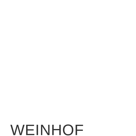
RESTAURANT
IN SÖLLINGEN
Regional, Ehrlich, Bodenständig
WEINHOF